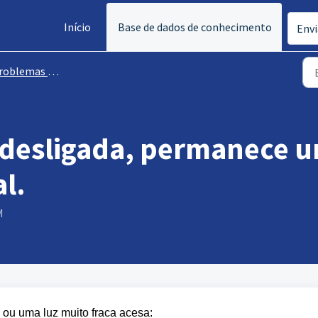
Início
Base de dados de conhecimento
Envi
lemas com a fonte de luz
 desligada, permanece u
l.
M
l ou uma luz muito fraca acesa: