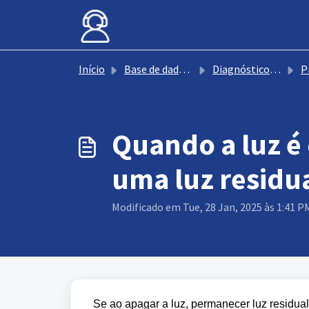
Avançar para o conteúdo principal
Início
Base de dados de conhecimento
Diagnóstico de avarias do ventilador
Prob
Quando a luz é
uma luz residua
Modificado em Tue, 28 Jan, 2025 às 1:41 P
Se ao apagar a luz, permanecer luz residua